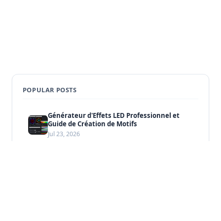
POPULAR POSTS
Générateur d'Effets LED Professionnel et
Guide de Création de Motifs
Jul 23, 2026
Guide de Programmation LED: Tutoriel
Complet du Débutant au Professionnel
Jul 23, 2026
Galerie d'Effets LED: Showcase de 100+
Animations LED Professionnelles
Jul 23, 2026