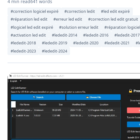
4 min read
641 words
#correction logiciel expiré
#correction ledit
#led edit expiré
#réparation led edit
#erreur led edit
#correction led edit gratuit
#logiciel led edit expiré
#solution erreur ledit
#réparation logiciel
#activation led edit
#lededit-2014
#lededit-2016
#lededit-2017
#lededit-2018
#lededit-2019
#lededit-2020
#lededit-2021
#l
#lededit-2023
#lededit-2024