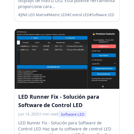
displays de matriz LED. Esta potente herramienta
proporciona cara...
#JINX LED Matrix
#Matriz LED
#Control LED
#Software LED
LED Runner Fix - Solución para
Software de Control LED
Jun 14, 2025
1 min read
Software LED
LED Runner Fix - Solución para Software de
Control LED Haz que tu software de control LED