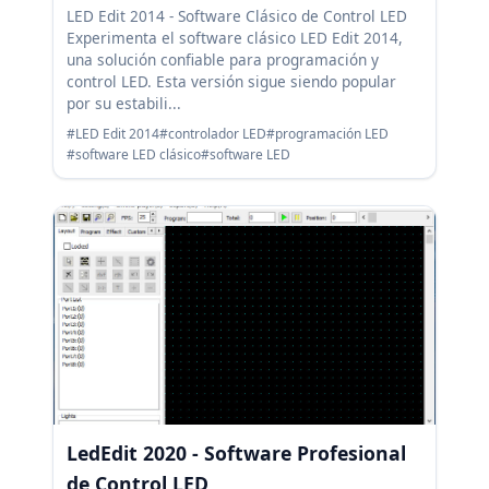
LED Edit 2014 - Software Clásico de Control LED
Experimenta el software clásico LED Edit 2014,
una solución confiable para programación y
control LED. Esta versión sigue siendo popular
por su estabili...
#LED Edit 2014
#controlador LED
#programación LED
#software LED clásico
#software LED
LedEdit 2020 - Software Profesional
de Control LED